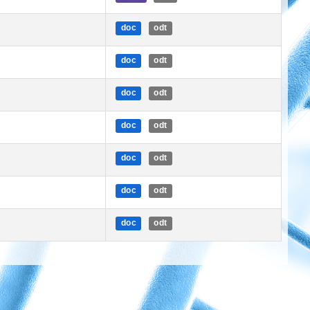
doc
odt
doc
odt
doc
odt
doc
odt
doc
odt
doc
odt
doc
odt