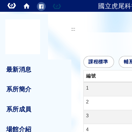
國立虎尾科
跳到主要內容
:::
課程標準
輔
最新消息
編號
1
系所簡介
2
系所成員
3
場館介紹
4