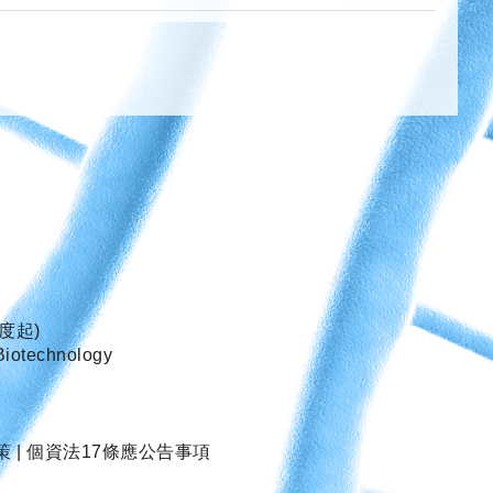
度起)
Biotechnology
策
|
個資法17條應公告事項