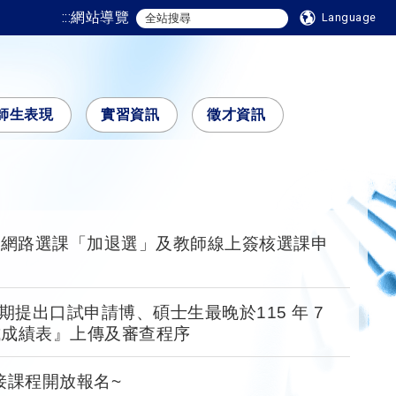
:::
網站導覽
Language
師生表現
實習資訊
徵才資訊
期網路選課「加退選」及教師線上簽核選課申
year Schedule for On-line Course AddDrop
cation of course selectio
學期提出口試申請博、碩士生最晚於115 年 7
考試成績表』上傳及審查程序
接課程開放報名~