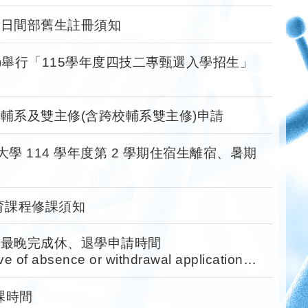
期日間部舊生註冊須知
(一)舉行「115學年度四技二專甄選入學招生」
期輔系及雙主修(含跨校輔系雙主修)申請
 114 學年度第 2 學期住宿生離宿、暑期
育課程修課須知
期最晚完成休、退學申請時間
ave of absence or withdrawal applications
 academic yea
課時間