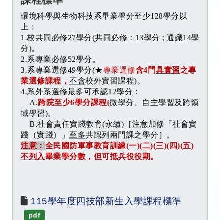
環境科學與生物科技系畢業學分至少
128
學分以
上：
1.
校共同必修
27
學分
(
共同必修：
13
學分
;
通識
14
學
分
)
。
2.
系專業必修
52
學分。
3.
系專業選修
49
學分
(
★
專業選修
含
4
門
具實習
之專
業選修課程，
不含
校外實習課程
)
。
4.
系外系選修
最多可承認
12
學分：
A.
跨院至少
6
學分課程
(
微學分、自主學習及跨領
域學習
)
。
B.
社會責任實踐教育
(
永續
)
［注意加修「社會實
踐（實踐）」
至多
共認列兩門課之學分］。
注意：
全民國防軍事教育訓練
(
一
)(
二
)(
三
)(
四
)(
五
)
不列入
畢業學分數，但可抵兵役役期。
115學年度四技部新生入學課程標準 
pdf