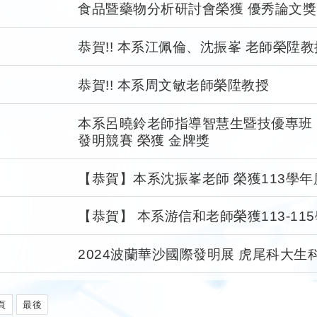
食品暨藥物分析研討會榮獲 優秀論文獎
恭賀!! 本系江佩倫、沈振峯 老師榮陞教
恭賀!! 本系周文敏老師榮陞教授
本系呂曉鈴老師指導智慧生暨技優專班 陳星
發明競賽 榮獲 金牌獎
【恭賀】本系沈振峯老師 榮獲113學
【恭賀】 本系游信和老師榮獲113-1
2024波蘭華沙國際發明展 虎尾科大
頁
最後